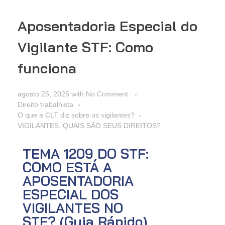
Aposentadoria Especial do
Vigilante STF: Como
funciona
agosto 25, 2025
with
No Comment
Direito trabalhista
O que a CLT diz sobre os vigilantes?
VIGILANTES. QUAIS SÃO SEUS DIREITOS?
TEMA 1209 DO STF:
COMO ESTÁ A
APOSENTADORIA
ESPECIAL DOS
VIGILANTES NO
STF? (Guia Rápido)